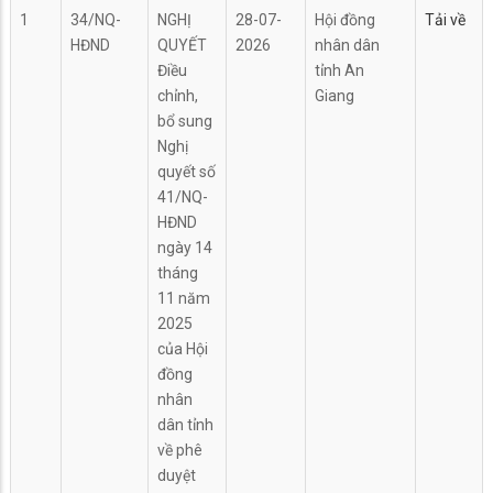
1
34/NQ-
NGHỊ
28-07-
Hội đồng
Tải về
HĐND
QUYẾT
2026
nhân dân
Điều
tỉnh An
chỉnh,
Giang
bổ sung
Nghị
quyết số
41/NQ-
HĐND
ngày 14
tháng
11 năm
2025
của Hội
đồng
nhân
dân tỉnh
về phê
duyệt