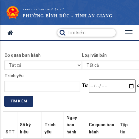
TRANG THÔNG TIN ĐIỆN TỬ
PHƯỜNG BÌNH ĐỨC - TỈNH AN GIANG
Cơ quan ban hành
Loại văn bản
Trích yếu
Date
Từ
Ngày
Số ký
Trích
ban
Cơ quan ban
Tập
STT
hiệu
yếu
hành
hành
tin