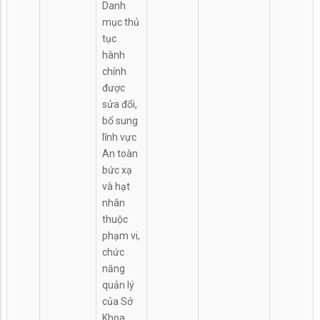
Danh
mục thủ
tục
hành
chính
được
sửa đổi,
bổ sung
lĩnh vực
An toàn
bức xạ
và hạt
nhân
thuộc
phạm vi,
chức
năng
quản lý
của Sở
Khoa