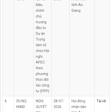
Điều
tỉnh An
chỉnh
Giang
chủ
trương
đầu tư
Dự án
Trung
tâm tổ
chức Hội
nghị
APEC
theo
phương
thức đối
tác công
tư (PPP)
4
35/NQ-
NGHỊ
28-07-
Hội đồng
Tải về
HĐND
QUYẾT
2026
nhân dân