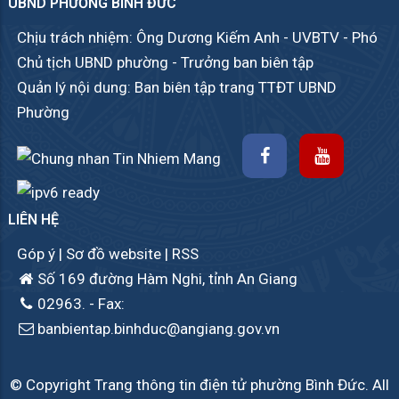
UBND PHƯỜNG BÌNH ĐỨC
Chịu trách nhiệm: Ông Dương Kiếm Anh - UVBTV - Phó
Chủ tịch UBND phường - Trưởng ban biên tập
Quản lý nội dung: Ban biên tập trang TTĐT UBND
Phường
LIÊN HỆ
Góp ý
|
Sơ đồ website
|
RSS
Số 169 đường Hàm Nghi, tỉnh An Giang
02963.
- Fax:
banbientap.binhduc@angiang.gov.vn
© Copyright Trang thông tin điện tử phường Bình Đức. All