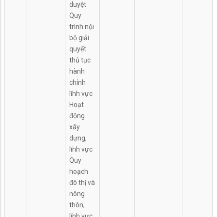
duyệt
Quy
trình nội
bộ giải
quyết
thủ tục
hành
chính
lĩnh vực
Hoạt
động
xây
dựng,
lĩnh vực
Quy
hoạch
đô thị và
nông
thôn,
lĩnh vực