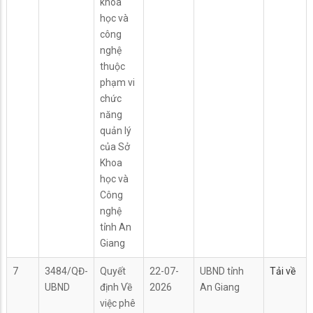
khoa
học và
công
nghệ
thuộc
phạm vi
chức
năng
quản lý
của Sở
Khoa
học và
Công
nghệ
tỉnh An
Giang
7
3484/QĐ-
Quyết
22-07-
UBND tỉnh
Tải về
UBND
định Về
2026
An Giang
việc phê