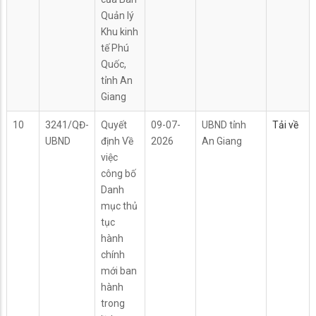
Quản lý
Khu kinh
tế Phú
Quốc,
tỉnh An
Giang
10
3241/QĐ-
Quyết
09-07-
UBND tỉnh
Tải về
UBND
định Về
2026
An Giang
việc
công bố
Danh
mục thủ
tục
hành
chính
mới ban
hành
trong