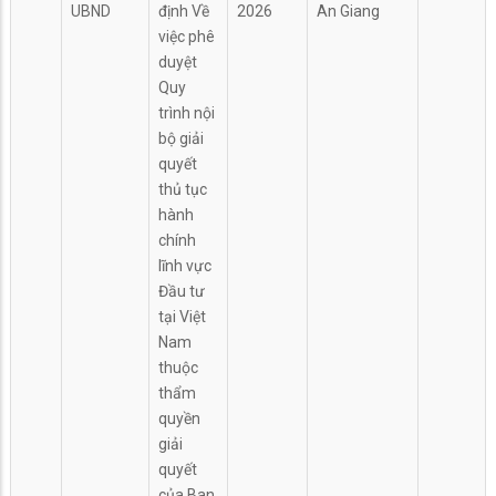
UBND
định Về
2026
An Giang
việc phê
duyệt
Quy
trình nội
bộ giải
quyết
thủ tục
hành
chính
lĩnh vực
Đầu tư
tại Việt
Nam
thuộc
thẩm
quyền
giải
quyết
của Ban