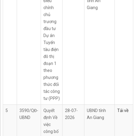
Điều
tỉnh An
chỉnh
Giang
chủ
trương
đầu tư
Dự án
Tuyến
tàu điện
đô thị
đoạn 1
theo
phương
thức đối
tác công
tư (PPP)
5
3590/QĐ-
Quyết
28-07-
UBND tỉnh
Tải về
UBND
định Về
2026
An Giang
việc
công bố