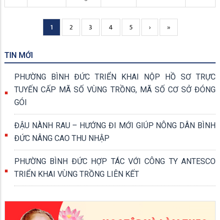
Current
1
Page
2
Page
3
Page
4
Page
5
Next
›
Trang
»
Pagination
page
page
cuối
TIN MỚI
PHƯỜNG BÌNH ĐỨC TRIỂN KHAI NỘP HỒ SƠ TRỰC
TUYẾN CẤP MÃ SỐ VÙNG TRỒNG, MÃ SỐ CƠ SỞ ĐÓNG
GÓI
ĐẬU NÀNH RAU – HƯỚNG ĐI MỚI GIÚP NÔNG DÂN BÌNH
ĐỨC NÂNG CAO THU NHẬP
PHƯỜNG BÌNH ĐỨC HỢP TÁC VỚI CÔNG TY ANTESCO
TRIỂN KHAI VÙNG TRỒNG LIÊN KẾT