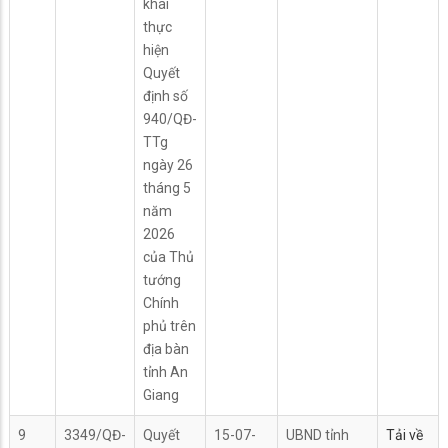
khai
thực
hiện
Quyết
định số
940/QĐ-
TTg
ngày 26
tháng 5
năm
2026
của Thủ
tướng
Chính
phủ trên
địa bàn
tỉnh An
Giang
9
3349/QĐ-
Quyết
15-07-
UBND tỉnh
Tải về