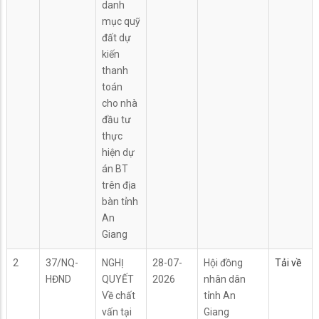
danh
mục quỹ
đất dự
kiến
thanh
toán
cho nhà
đầu tư
thực
hiện dự
án BT
trên địa
bàn tỉnh
An
Giang
2
37/NQ-
NGHỊ
28-07-
Hội đồng
Tải về
HĐND
QUYẾT
2026
nhân dân
Về chất
tỉnh An
vấn tại
Giang