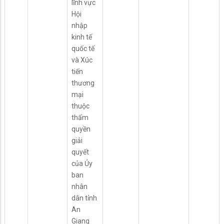
lĩnh vực
Hội
nhập
kinh tế
quốc tế
và Xúc
tiến
thương
mại
thuộc
thẩm
quyền
giải
quyết
của Ủy
ban
nhân
dân tỉnh
An
Giang