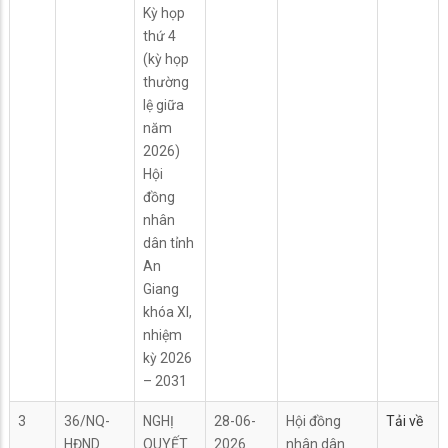
Kỳ họp
thứ 4
(kỳ họp
thường
lệ giữa
năm
2026)
Hội
đồng
nhân
dân tỉnh
An
Giang
khóa XI,
nhiệm
kỳ 2026
– 2031
3
36/NQ-
NGHỊ
28-06-
Hội đồng
Tải về
HĐND
QUYẾT
2026
nhân dân