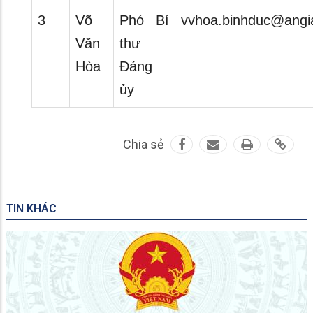
3
Võ
Phó Bí
vvhoa.binhduc@angi
Văn
thư
Hòa
Đảng
ủy
Chia sẻ
TIN KHÁC