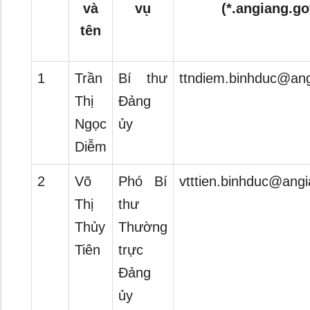
và
vụ
(*.angiang.go
tên
1
Trần
Bí thư
ttndiem.binhduc@ang
Thị
Đảng
Ngọc
ủy
Diễm
2
Võ
Phó Bí
vtttien.binhduc@angi
Thị
thư
Thủy
Thường
Tiên
trực
Đảng
ủy