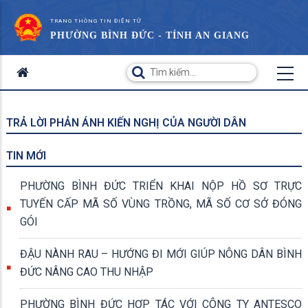
TRANG THÔNG TIN ĐIỆN TỬ
PHƯỜNG BÌNH ĐỨC - TỈNH AN GIANG
TRẢ LỜI PHẢN ÁNH KIẾN NGHỊ CỦA NGƯỜI DÂN
TIN MỚI
PHƯỜNG BÌNH ĐỨC TRIỂN KHAI NỘP HỒ SƠ TRỰC
TUYẾN CẤP MÃ SỐ VÙNG TRỒNG, MÃ SỐ CƠ SỞ ĐÓNG
GÓI
ĐẬU NÀNH RAU – HƯỚNG ĐI MỚI GIÚP NÔNG DÂN BÌNH
ĐỨC NÂNG CAO THU NHẬP
PHƯỜNG BÌNH ĐỨC HỢP TÁC VỚI CÔNG TY ANTESCO