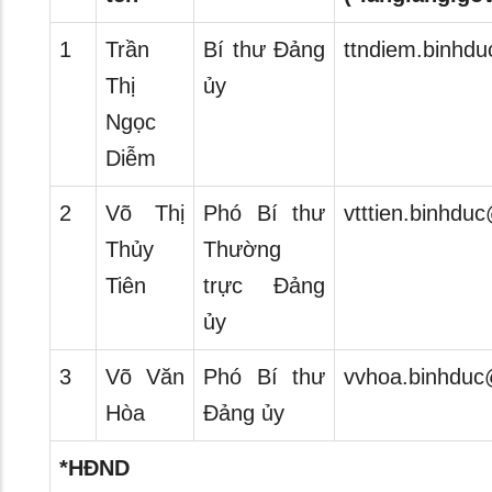
1
Trần
Bí thư Đảng
ttndiem.binhd
Thị
ủy
Ngọc
Diễm
2
Võ Thị
Phó Bí thư
vtttien.binhdu
Thủy
Thường
Tiên
trực Đảng
ủy
3
Võ Văn
Phó Bí thư
vvhoa.binhduc
Hòa
Đảng ủy
*HĐND