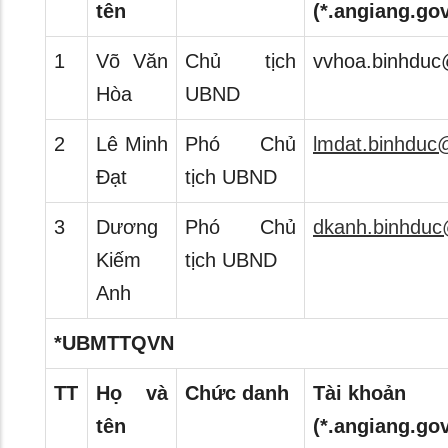
tên
(*.angiang.gov
1
Võ Văn
Chủ tịch
vvhoa.binhduc
Hòa
UBND
2
Lê Minh
Phó Chủ
lmdat.binhduc
Đạt
tịch UBND
3
Dương
Phó Chủ
dkanh.binhduc
Kiếm
tịch UBND
Anh
*UBMTTQVN
TT
Họ và
Chức danh
Tài khoản
tên
(*.angiang.gov