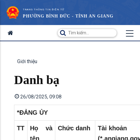
TRANG THÔNG TIN ĐIỆN TỬ
PHƯỜNG BÌNH ĐỨC - TỈNH AN GIANG
Giới thiệu
Danh bạ
26/08/2025, 09:08
*ĐẢNG ỦY
TT
Họ và
Chức danh
Tài khoản
tên
(*.angiang.gov