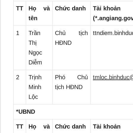
TT
Họ và
Chức danh
Tài khoản
tên
(*.angiang.gov
1
Trần
Chủ tịch
ttndiem.binhd
Thị
HĐND
Ngọc
Diễm
2
Trịnh
Phó Chủ
tmloc.binhduc
Minh
tịch HĐND
Lộc
*UBND
TT
Họ và
Chức danh
Tài khoản