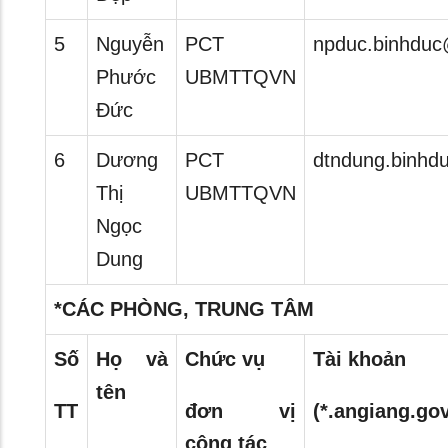
5
Nguyễn
PCT
npduc.binhduc
Phước
UBMTTQVN
Đức
6
Dương
PCT
dtndung.binhd
Thị
UBMTTQVN
Ngọc
Dung
*CÁC PHÒNG, TRUNG TÂM
Số
Họ và
Chức vụ
Tài khoản
tên
TT
đơn vị
(*.angiang.gov
công tác