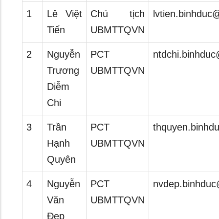
1
Lê Việt
Chủ tịch
lvtien.binhduc
Tiến
UBMTTQVN
2
Nguyễn
PCT
ntdchi.binhdu
Trương
UBMTTQVN
Diễm
Chi
3
Trần
PCT
thquyen.binhd
Hạnh
UBMTTQVN
Quyên
4
Nguyễn
PCT
nvdep.binhduc
Văn
UBMTTQVN
Đẹp