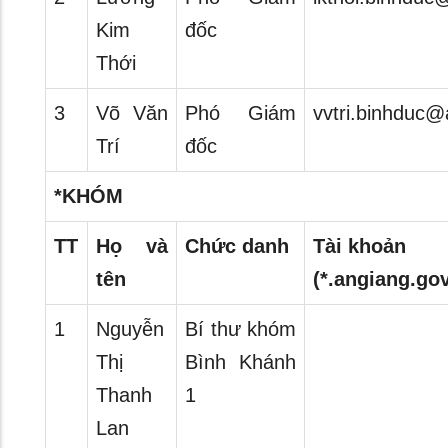
Kim
đốc
Thới
3
Võ Văn
Phó Giám
vvtri.binhduc@
Trí
đốc
*KHÓM
TT
Họ và
Chức danh
Tài khoản
tên
(*.angiang.gov
1
Nguyễn
Bí thư khóm
Thị
Bình Khánh
Thanh
1
Lan