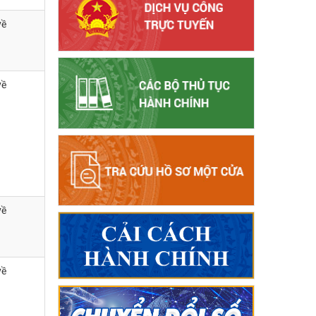
về
về
về
về