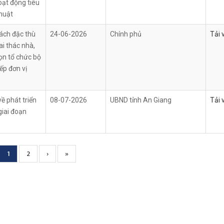
oạt động tiêu
huật
sách đặc thù
24-06-2026
Chính phủ
Tải 
ai thác nhà,
gọn tổ chức bộ
ếp đơn vị
ề phát triển
08-07-2026
UBND tỉnh An Giang
Tải 
giai đoạn
Current
1
Page
2
Next
›
Trang
»
page
page
cuối