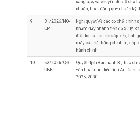
sáng tạo, và chuyển đổi số cho h
chuẩn, hoạt động quy chuẩn kỹ t
9
31/2026/NQ-
Nghị quyết Về các cơ chế, chính 
CP
nhằm đẩy nhanh tiến độ xử lý, kh
đất dôi dư sau khi sắp xếp, tinh 
máy của hệ thống chính trị, sắp x
hành chính
10
62/2026/QĐ-
Quyết định Ban hành Bộ tiêu chí v
UBND
văn hóa toàn diện tỉnh An Giang 
2025-2030
Pagination