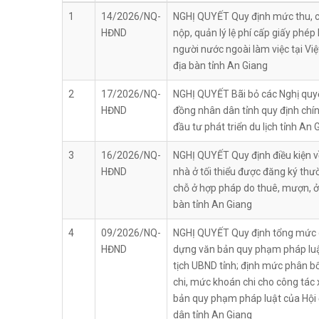
1
14/2026/NQ-
NGHỊ QUYẾT Quy định mức thu, c
HĐND
nộp, quản lý lệ phí cấp giấy phép
người nước ngoài làm việc tại Vi
địa bàn tỉnh An Giang
2
17/2026/NQ-
NGHỊ QUYẾT Bãi bỏ các Nghị quyế
HĐND
đồng nhân dân tỉnh quy định chín
đầu tư phát triển du lịch tỉnh An 
3
16/2026/NQ-
NGHỊ QUYẾT Quy định điều kiện về
HĐND
nhà ở tối thiểu được đăng ký thườ
chỗ ở hợp pháp do thuê, mượn, ở
bàn tỉnh An Giang
4
09/2026/NQ-
NGHỊ QUYẾT Quy định tổng mức c
HĐND
dựng văn bản quy phạm pháp lu
tịch UBND tỉnh; định mức phân bổ
chi, mức khoán chi cho công tác
bản quy phạm pháp luật của Hội
dân tỉnh An Giang