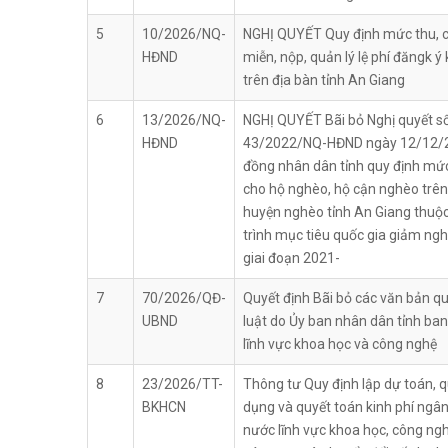
5
10/2026/NQ-
NGHỊ QUYẾT Quy định mức thu, c
HĐND
miễn, nộp, quản lý lệ phí đăngk ý
trên địa bàn tỉnh An Giang
6
13/2026/NQ-
NGHỊ QUYẾT Bãi bỏ Nghị quyết s
HĐND
43/2022/NQ-HĐND ngày 12/12/2
đồng nhân dân tỉnh quy định mức
cho hộ nghèo, hộ cận nghèo trên
huyện nghèo tỉnh An Giang thu
trình mục tiêu quốc gia giảm ng
giai đoạn 2021-
7
70/2026/QĐ-
Quyết định Bãi bỏ các văn bản 
UBND
luật do Ủy ban nhân dân tỉnh ba
lĩnh vực khoa học và công nghệ
8
23/2026/TT-
Thông tư Quy định lập dự toán, q
BKHCN
dụng và quyết toán kinh phí ngâ
nước lĩnh vực khoa học, công ngh