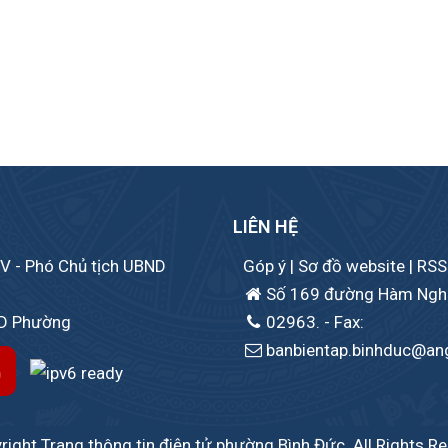
LIÊN HỆ
V - Phó Chủ tịch UBND
Góp ý
|
Sơ đồ website
|
RSS
Số 169 đường Hàm Nghi,
ND Phường
02963.
- Fax:
banbientap.binhduc@ang
ight Trang thông tin điện tử phường Bình Đức. All Rights R