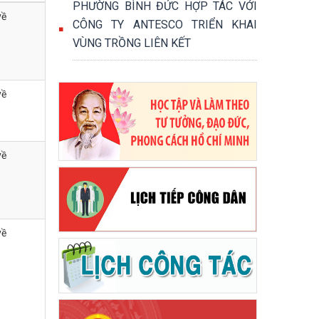
PHƯỜNG BÌNH ĐỨC HỢP TÁC VỚI
về
CÔNG TY ANTESCO TRIỂN KHAI
VÙNG TRỒNG LIÊN KẾT
về
về
về