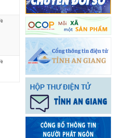
về
về