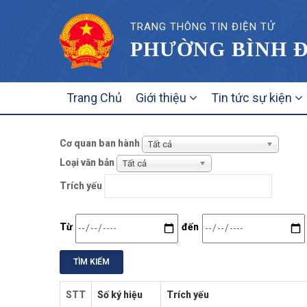
TRANG THÔNG TIN ĐIỆN TỬ
PHƯỜNG BÌNH Đ
MAIN
Trang Chủ
Giới thiệu
Tin tức sự kiện
NAVIGATION
Cơ quan ban hành
Tất cả
Loại văn bản
Tất cả
Trích yếu
Date
Date
Từ
đến
STT
Số ký hiệu
Trích yếu