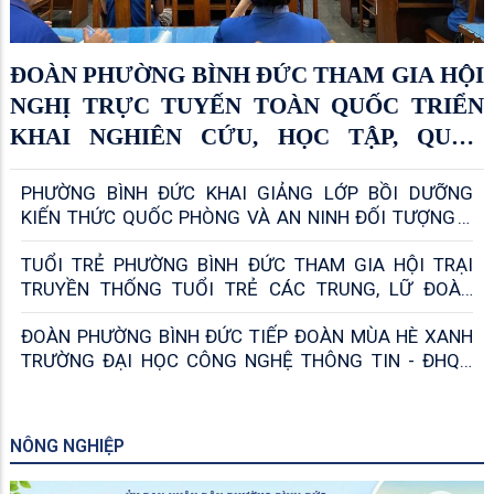
ĐOÀN PHƯỜNG BÌNH ĐỨC THAM GIA HỘI
NGHỊ TRỰC TUYẾN TOÀN QUỐC TRIỂN
KHAI NGHIÊN CỨU, HỌC TẬP, QUÁN
TRIỆT NGHỊ QUYẾT ĐẠI HỘI ĐOÀN TOÀN
PHƯỜNG BÌNH ĐỨC KHAI GIẢNG LỚP BỒI DƯỠNG
QUỐC LẦN THỨ XIII, NHIỆM KỲ 2026 –
KIẾN THỨC QUỐC PHÒNG VÀ AN NINH ĐỐI TƯỢNG 4
2031
NĂM 2026
TUỔI TRẺ PHƯỜNG BÌNH ĐỨC THAM GIA HỘI TRẠI
TRUYỀN THỐNG TUỔI TRẺ CÁC TRUNG, LỮ ĐOÀN
TRONG LỰC LƯỢNG VŨ TRANG QUÂN KHU 9 NĂM
ĐOÀN PHƯỜNG BÌNH ĐỨC TIẾP ĐOÀN MÙA HÈ XANH
2026
TRƯỜNG ĐẠI HỌC CÔNG NGHỆ THÔNG TIN - ĐHQG
TPHCM
NÔNG NGHIỆP