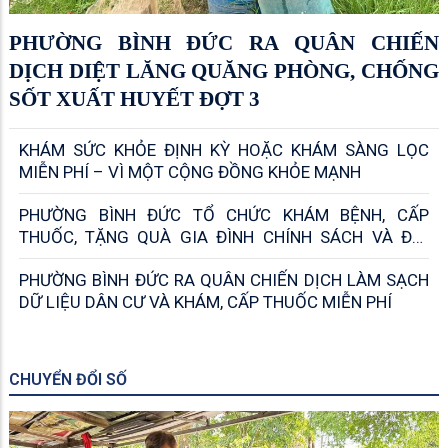
PHƯỜNG BÌNH ĐỨC RA QUÂN CHIẾN
DỊCH DIỆT LĂNG QUĂNG PHÒNG, CHỐNG
SỐT XUẤT HUYẾT ĐỢT 3
KHÁM SỨC KHỎE ĐỊNH KỲ HOẶC KHÁM SÀNG LỌC
MIỄN PHÍ – VÌ MỘT CỘNG ĐỒNG KHỎE MẠNH
PHƯỜNG BÌNH ĐỨC TỔ CHỨC KHÁM BỆNH, CẤP
THUỐC, TẶNG QUÀ GIA ĐÌNH CHÍNH SÁCH VÀ ĐỔI
RÁC THẢI NHỰA NHẬN DỤNG CỤ HỌC TẬP
PHƯỜNG BÌNH ĐỨC RA QUÂN CHIẾN DỊCH LÀM SẠCH
DỮ LIỆU DÂN CƯ VÀ KHÁM, CẤP THUỐC MIỄN PHÍ
CHUYỂN ĐỔI SỐ