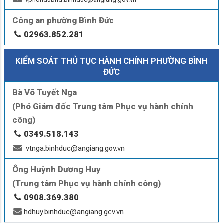
Công an phường Bình Đức
02963.852.281
KIỂM SOÁT THỦ TỤC HÀNH CHÍNH PHƯỜNG BÌNH
ĐỨC
Bà Võ Tuyết Nga
(Phó Giám đốc Trung tâm Phục vụ hành chính
công)
0349.518.143
vtnga.binhduc@angiang.gov.vn
Ông Huỳnh Dương Huy
(Trung tâm Phục vụ hành chính công)
0908.369.380
hdhuy.binhduc@angiang.gov.vn