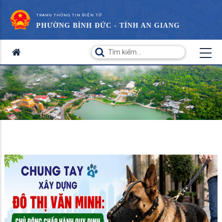
TRANG THÔNG TIN ĐIỆN TỬ
PHƯỜNG BÌNH ĐỨC - TỈNH AN GIANG