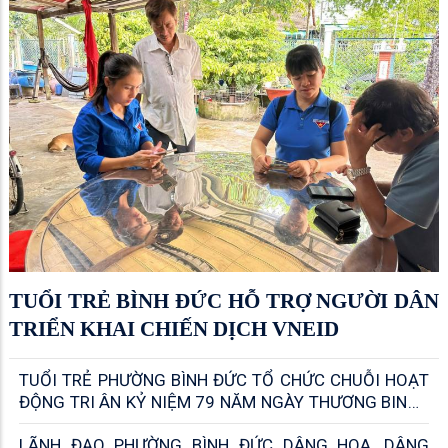
TUỔI TRẺ BÌNH ĐỨC HỖ TRỢ NGƯỜI DÂN
TRIỂN KHAI CHIẾN DỊCH VNEID
TUỔI TRẺ PHƯỜNG BÌNH ĐỨC TỔ CHỨC CHUỖI HOẠT
ĐỘNG TRI ÂN KỶ NIỆM 79 NĂM NGÀY THƯƠNG BINH -
LIỆT SỸ
LÃNH ĐẠO PHƯỜNG BÌNH ĐỨC DÂNG HOA, DÂNG