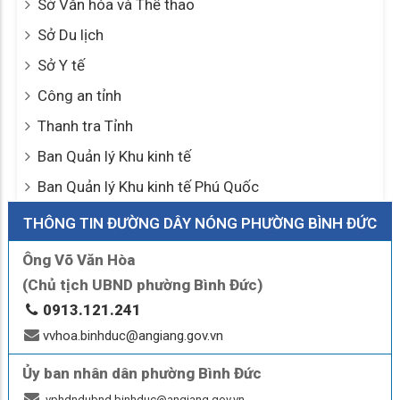
Sở Văn hóa và Thể thao
Sở Du lịch
Sở Y tế
Công an tỉnh
Thanh tra Tỉnh
Ban Quản lý Khu kinh tế
Ban Quản lý Khu kinh tế Phú Quốc
THÔNG TIN ĐƯỜNG DÂY NÓNG PHƯỜNG BÌNH ĐỨC
Ông Võ Văn Hòa
(Chủ tịch UBND phường Bình Đức)
0913.121.241
vvhoa.binhduc@angiang.gov.vn
Ủy ban nhân dân phường Bình Đức
vphdndubnd.binhduc@angiang.gov.vn