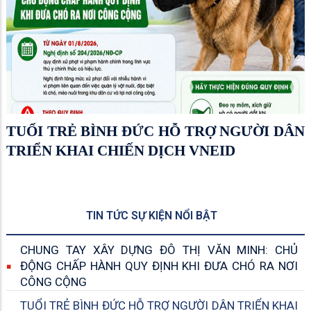
TUỔI TRẺ BÌNH ĐỨC HỖ TRỢ NGƯỜI DÂN
TRIỂN KHAI CHIẾN DỊCH VNEID
TIN TỨC SỰ KIỆN NỔI BẬT
CHUNG TAY XÂY DỰNG ĐÔ THỊ VĂN MINH: CHỦ
ĐỘNG CHẤP HÀNH QUY ĐỊNH KHI ĐƯA CHÓ RA NƠI
CÔNG CỘNG
TUỔI TRẺ BÌNH ĐỨC HỖ TRỢ NGƯỜI DÂN TRIỂN KHAI