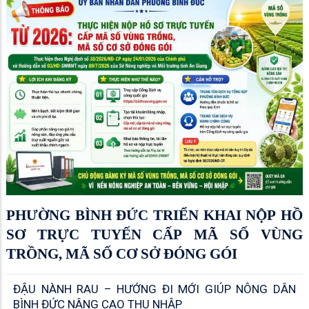
PHƯỜNG BÌNH ĐỨC TRIỂN KHAI NỘP HỒ
SƠ TRỰC TUYẾN CẤP MÃ SỐ VÙNG
TRỒNG, MÃ SỐ CƠ SỞ ĐÓNG GÓI
ĐẬU NÀNH RAU – HƯỚNG ĐI MỚI GIÚP NÔNG DÂN
BÌNH ĐỨC NÂNG CAO THU NHẬP