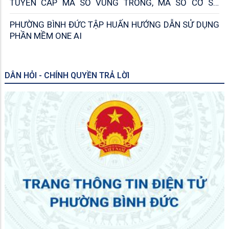
TUYẾN CẤP MÃ SỐ VÙNG TRỒNG, MÃ SỐ CƠ SỞ
ĐÓNG GÓI
PHƯỜNG BÌNH ĐỨC TẬP HUẤN HƯỚNG DẪN SỬ DỤNG
PHẦN MỀM ONE AI
DÂN HỎI - CHÍNH QUYỀN TRẢ LỜI