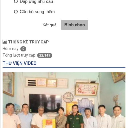
THỐNG KÊ TRUY CẬP
Hôm nay:
0
Tổng lượt truy cập:
22,149
THƯ VIỆN VIDEO
PHƯỜNG BÌNH ĐỨC PHỐI HỢP LỮ ĐOÀN PHÁO BINH 6 RA
QUÂN VỆ SINH, CHĂM SÓC NHÀ BIA LIỆT SĨ VÀ KHU DI
TÍCH CÁCH MẠNG MỸ KHÁNH