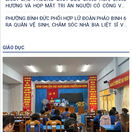
HƯƠNG VÀ HỌP MẶT TRI ÂN NGƯỜI CÓ CÔNG VỚI
CÁCH MẠNG
PHƯỜNG BÌNH ĐỨC PHỐI HỢP LỮ ĐOÀN PHÁO BINH 6
RA QUÂN VỆ SINH, CHĂM SÓC NHÀ BIA LIỆT SĨ VÀ
KHU DI TÍCH CÁCH MẠNG MỸ KHÁNH
GIÁO DỤC