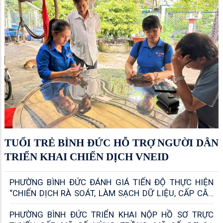
TUỔI TRẺ BÌNH ĐỨC HỖ TRỢ NGƯỜI DÂN
TRIỂN KHAI CHIẾN DỊCH VNEID
PHƯỜNG BÌNH ĐỨC ĐÁNH GIÁ TIẾN ĐỘ THỰC HIỆN
“CHIẾN DỊCH RÀ SOÁT, LÀM SẠCH DỮ LIỆU, CẤP CĂN
CƯỚC, ĐỊNH DANH ĐIỆN TỬ CÁ NHÂN, TỔ CHỨC VÀ SỔ
PHƯỜNG BÌNH ĐỨC TRIỂN KHAI NỘP HỒ SƠ TRỰC
SỨC KHỎE ĐIỆN TỬ TRÊN ỨNG DỤNG VNEID”