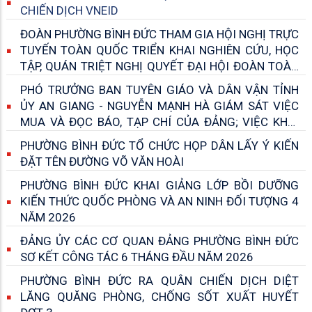
CHIẾN DỊCH VNEID
ĐOÀN PHƯỜNG BÌNH ĐỨC THAM GIA HỘI NGHỊ TRỰC
TUYẾN TOÀN QUỐC TRIỂN KHAI NGHIÊN CỨU, HỌC
TẬP, QUÁN TRIỆT NGHỊ QUYẾT ĐẠI HỘI ĐOÀN TOÀN
QUỐC LẦN THỨ XIII, NHIỆM KỲ 2026 – 2031
PHÓ TRƯỞNG BAN TUYÊN GIÁO VÀ DÂN VẬN TỈNH
ỦY AN GIANG - NGUYỄN MẠNH HÀ GIÁM SÁT VIỆC
MUA VÀ ĐỌC BÁO, TẠP CHÍ CỦA ĐẢNG; VIỆC KHAI
THÁC, SỬ DỤNG BẢN TIN THÔNG TIN NỘI BỘ
PHƯỜNG BÌNH ĐỨC TỔ CHỨC HỌP DÂN LẤY Ý KIẾN
ĐẶT TÊN ĐƯỜNG VÕ VĂN HOÀI
PHƯỜNG BÌNH ĐỨC KHAI GIẢNG LỚP BỒI DƯỠNG
KIẾN THỨC QUỐC PHÒNG VÀ AN NINH ĐỐI TƯỢNG 4
NĂM 2026
ĐẢNG ỦY CÁC CƠ QUAN ĐẢNG PHƯỜNG BÌNH ĐỨC
SƠ KẾT CÔNG TÁC 6 THÁNG ĐẦU NĂM 2026
PHƯỜNG BÌNH ĐỨC RA QUÂN CHIẾN DỊCH DIỆT
LĂNG QUĂNG PHÒNG, CHỐNG SỐT XUẤT HUYẾT