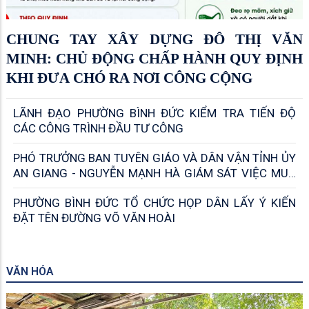
CHUNG TAY XÂY DỰNG ĐÔ THỊ VĂN
MINH: CHỦ ĐỘNG CHẤP HÀNH QUY ĐỊNH
KHI ĐƯA CHÓ RA NƠI CÔNG CỘNG
LÃNH ĐẠO PHƯỜNG BÌNH ĐỨC KIỂM TRA TIẾN ĐỘ
CÁC CÔNG TRÌNH ĐẦU TƯ CÔNG
PHÓ TRƯỞNG BAN TUYÊN GIÁO VÀ DÂN VẬN TỈNH ỦY
AN GIANG - NGUYỄN MẠNH HÀ GIÁM SÁT VIỆC MUA
VÀ ĐỌC BÁO, TẠP CHÍ CỦA ĐẢNG; VIỆC KHAI THÁC,
PHƯỜNG BÌNH ĐỨC TỔ CHỨC HỌP DÂN LẤY Ý KIẾN
SỬ DỤNG BẢN TIN THÔNG TIN NỘI BỘ
ĐẶT TÊN ĐƯỜNG VÕ VĂN HOÀI
VĂN HÓA