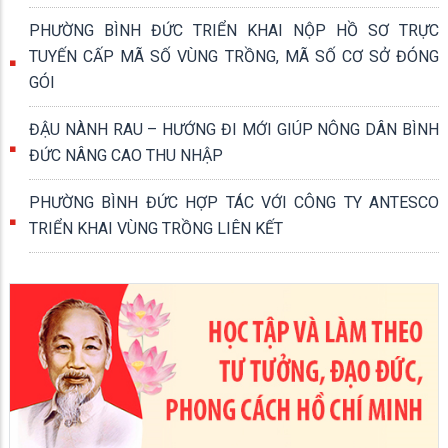
PHƯỜNG BÌNH ĐỨC TRIỂN KHAI NỘP HỒ SƠ TRỰC
TUYẾN CẤP MÃ SỐ VÙNG TRỒNG, MÃ SỐ CƠ SỞ ĐÓNG
GÓI
ĐẬU NÀNH RAU – HƯỚNG ĐI MỚI GIÚP NÔNG DÂN BÌNH
ĐỨC NÂNG CAO THU NHẬP
PHƯỜNG BÌNH ĐỨC HỢP TÁC VỚI CÔNG TY ANTESCO
TRIỂN KHAI VÙNG TRỒNG LIÊN KẾT