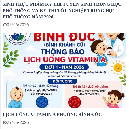
SINH THỰC PHẨM KỲ THI TUYỂN SINH TRUNG HỌC
PHỔ THÔNG VÀ KỲ THI TỐT NGHIỆP TRUNG HỌC
PHỔ THÔNG NĂM 2026
02/06/2026
LỊCH UỐNG VITAMIN A PHƯỜNG BÌNH ĐỨC
29/05/2026