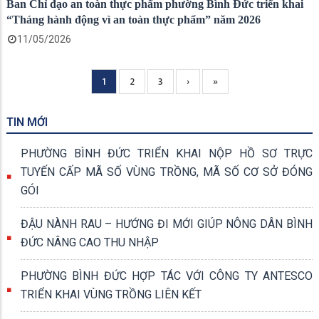
Ban Chỉ đạo an toàn thực phẩm phường Bình Đức triển khai
“Tháng hành động vì an toàn thực phẩm” năm 2026
11/05/2026
Current
1
Page
2
Page
3
Next
›
Trang
»
Pagination
page
page
cuối
TIN MỚI
PHƯỜNG BÌNH ĐỨC TRIỂN KHAI NỘP HỒ SƠ TRỰC
TUYẾN CẤP MÃ SỐ VÙNG TRỒNG, MÃ SỐ CƠ SỞ ĐÓNG
GÓI
ĐẬU NÀNH RAU – HƯỚNG ĐI MỚI GIÚP NÔNG DÂN BÌNH
ĐỨC NÂNG CAO THU NHẬP
PHƯỜNG BÌNH ĐỨC HỢP TÁC VỚI CÔNG TY ANTESCO
TRIỂN KHAI VÙNG TRỒNG LIÊN KẾT