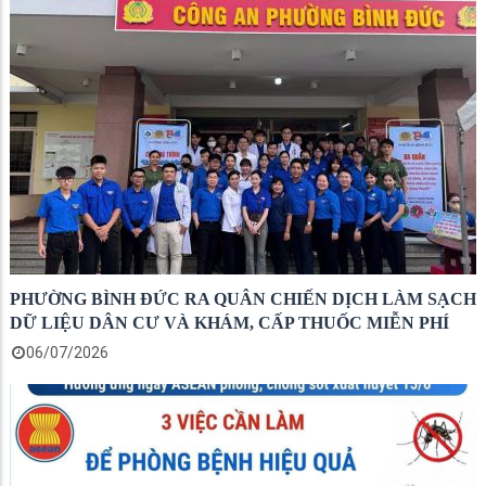
PHƯỜNG BÌNH ĐỨC RA QUÂN CHIẾN DỊCH LÀM SẠCH
DỮ LIỆU DÂN CƯ VÀ KHÁM, CẤP THUỐC MIỄN PHÍ
06/07/2026