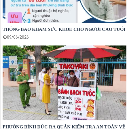
THÔNG BÁO KHÁM SỨC KHỎE CHO NGƯỜI CAO TUỔI
09/06/2026
PHƯỜNG BÌNH ĐỨC RA QUÂN KIỂM TRA AN TOÀN VỆ