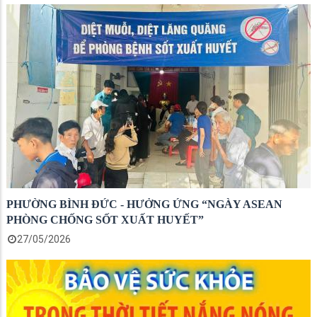
PHƯỜNG BÌNH ĐỨC - HƯỞNG ỨNG “NGÀY ASEAN
PHÒNG CHỐNG SỐT XUẤT HUYẾT”
27/05/2026