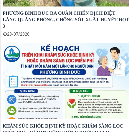
PHƯỜNG BÌNH ĐỨC RA QUÂN CHIẾN DỊCH DIỆT
LĂNG QUĂNG PHÒNG, CHỐNG SỐT XUẤT HUYẾT ĐỢT
3
28/07/2026
KHÁM SỨC KHỎE ĐỊNH KỲ HOẶC KHÁM SÀNG LỌC