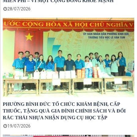
MIỄN PHÍ – VÌ MỘT CỘNG ĐỒNG KHỎE MẠNH
28/07/2026
PHƯỜNG BÌNH ĐỨC TỔ CHỨC KHÁM BỆNH, CẤP
THUỐC, TẶNG QUÀ GIA ĐÌNH CHÍNH SÁCH VÀ ĐỔI
RÁC THẢI NHỰA NHẬN DỤNG CỤ HỌC TẬP
19/07/2026