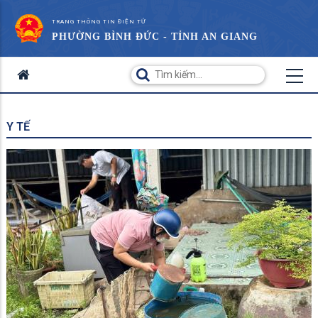
TRANG THÔNG TIN ĐIỆN TỬ
PHƯỜNG BÌNH ĐỨC - TỈNH AN GIANG
Y TẾ