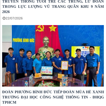
TRUYỀN THỐNG TUỔI TRẺ CÁC TRUNG, LỮ ĐOÀN
TRONG LỰC LƯỢNG VŨ TRANG QUÂN KHU 9 NĂM
2026
22/07/2026
ĐOÀN PHƯỜNG BÌNH ĐỨC TIẾP ĐOÀN MÙA HÈ XANH
TRƯỜNG ĐẠI HỌC CÔNG NGHỆ THÔNG TIN - ĐHQG
TPHCM