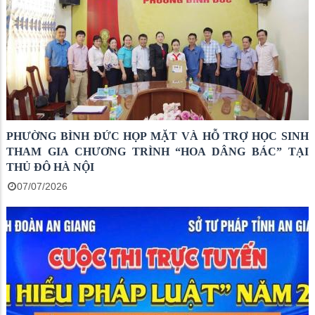
PHƯỜNG BÌNH ĐỨC HỌP MẶT VÀ HỖ TRỢ HỌC SINH
THAM GIA CHƯƠNG TRÌNH “HOA DÂNG BÁC” TẠI
THỦ ĐÔ HÀ NỘI
07/07/2026