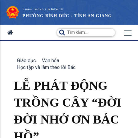
TRANG THÔNG TIN ĐIỆN TỬ
PHƯỜNG BÌNH ĐỨC - TỈNH AN GIANG
Giáo dục
Văn hóa
Học tập và làm theo lời Bác
LỄ PHÁT ĐỘNG
TRỒNG CÂY “ĐỜI
ĐỜI NHỚ ƠN BÁC
HỒ”