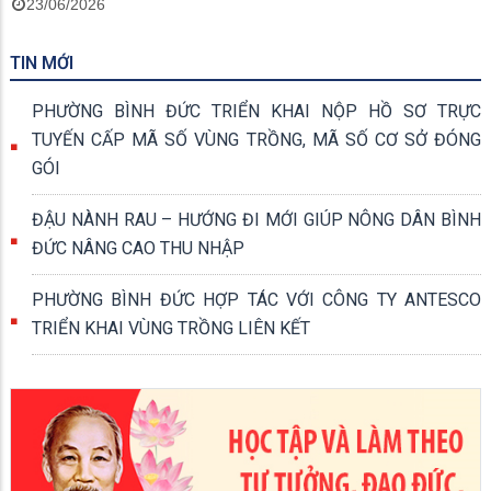
23/06/2026
TIN MỚI
PHƯỜNG BÌNH ĐỨC TRIỂN KHAI NỘP HỒ SƠ TRỰC
TUYẾN CẤP MÃ SỐ VÙNG TRỒNG, MÃ SỐ CƠ SỞ ĐÓNG
GÓI
ĐẬU NÀNH RAU – HƯỚNG ĐI MỚI GIÚP NÔNG DÂN BÌNH
ĐỨC NÂNG CAO THU NHẬP
PHƯỜNG BÌNH ĐỨC HỢP TÁC VỚI CÔNG TY ANTESCO
TRIỂN KHAI VÙNG TRỒNG LIÊN KẾT