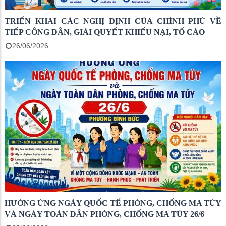
TRIỂN KHAI CÁC NGHỊ ĐỊNH CỦA CHÍNH PHỦ VỀ
TIẾP CÔNG DÂN, GIẢI QUYẾT KHIẾU NẠI, TỐ CÁO
26/06/2026
HƯỞNG ỨNG NGÀY QUỐC TẾ PHÒNG, CHỐNG MA TÚY
VÀ NGÀY TOÀN DÂN PHÒNG, CHỐNG MA TÚY 26/6