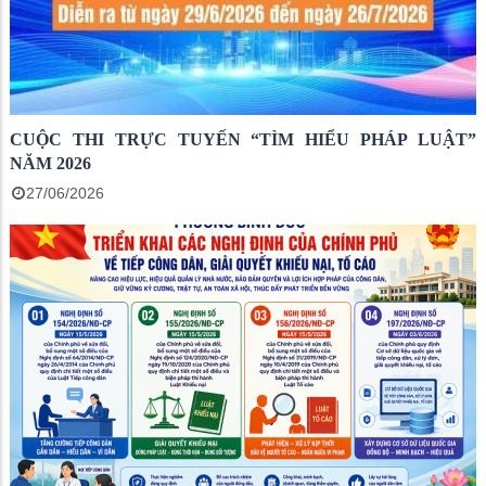
CUỘC THI TRỰC TUYẾN “TÌM HIỂU PHÁP LUẬT”
NĂM 2026
27/06/2026