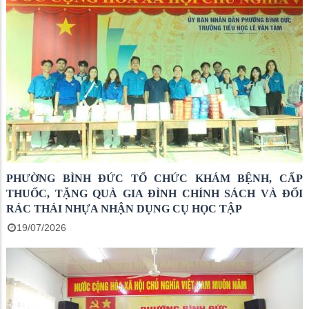
PHƯỜNG BÌNH ĐỨC TỔ CHỨC KHÁM BỆNH, CẤP
THUỐC, TẶNG QUÀ GIA ĐÌNH CHÍNH SÁCH VÀ ĐỔI
RÁC THẢI NHỰA NHẬN DỤNG CỤ HỌC TẬP
19/07/2026