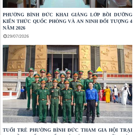
PHƯỜNG BÌNH ĐỨC KHAI GIẢNG LỚP BỒI DƯỠNG
KIẾN THỨC QUỐC PHÒNG VÀ AN NINH ĐỐI TƯỢNG 4
NĂM 2026
29/07/2026
TUỔI TRẺ PHƯỜNG BÌNH ĐỨC THAM GIA HỘI TRẠI