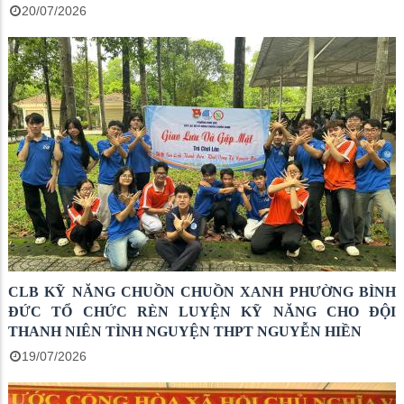
20/07/2026
CLB KỸ NĂNG CHUỒN CHUỒN XANH PHƯỜNG BÌNH
ĐỨC TỔ CHỨC RÈN LUYỆN KỸ NĂNG CHO ĐỘI
THANH NIÊN TÌNH NGUYỆN THPT NGUYỄN HIỀN
19/07/2026