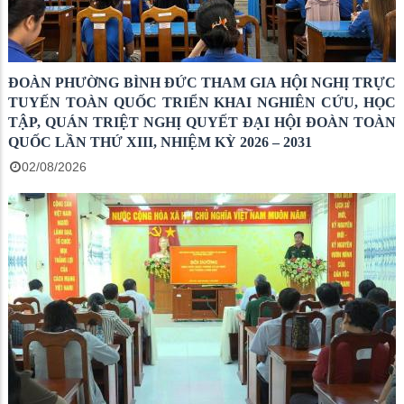
ĐOÀN PHƯỜNG BÌNH ĐỨC THAM GIA HỘI NGHỊ TRỰC
TUYẾN TOÀN QUỐC TRIỂN KHAI NGHIÊN CỨU, HỌC
TẬP, QUÁN TRIỆT NGHỊ QUYẾT ĐẠI HỘI ĐOÀN TOÀN
QUỐC LẦN THỨ XIII, NHIỆM KỲ 2026 – 2031
02/08/2026