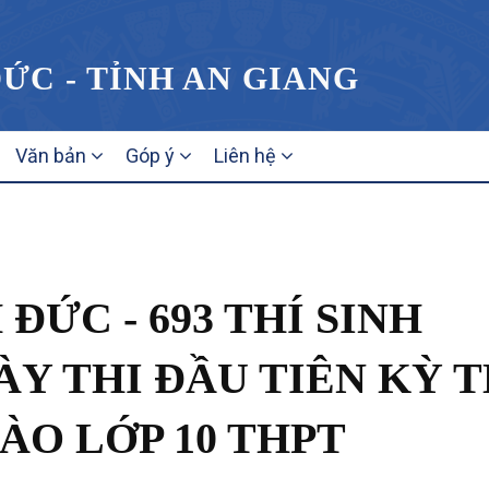
ỨC - TỈNH AN GIANG
Văn bản
Góp ý
Liên hệ
ĐỨC - 693 THÍ SINH
Y THI ĐẦU TIÊN KỲ T
ÀO LỚP 10 THPT