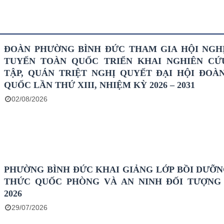
ĐOÀN PHƯỜNG BÌNH ĐỨC THAM GIA HỘI NGH
TUYẾN TOÀN QUỐC TRIỂN KHAI NGHIÊN CỨ
TẬP, QUÁN TRIỆT NGHỊ QUYẾT ĐẠI HỘI ĐOÀ
QUỐC LẦN THỨ XIII, NHIỆM KỲ 2026 – 2031
02/08/2026
PHƯỜNG BÌNH ĐỨC KHAI GIẢNG LỚP BỒI DƯỠN
THỨC QUỐC PHÒNG VÀ AN NINH ĐỐI TƯỢNG
2026
29/07/2026