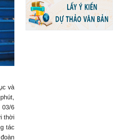
ục và
phút,
 03/6
i thời
ng tác
, đoàn