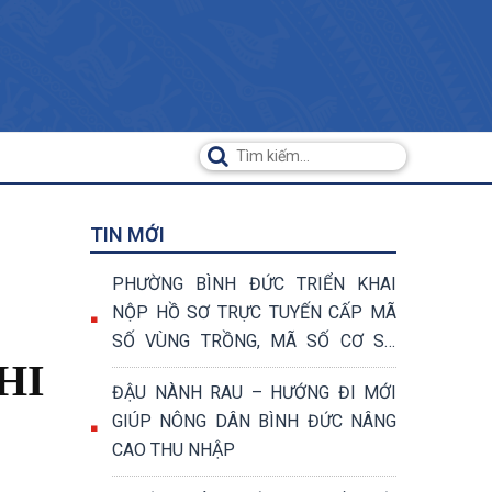
TIN MỚI
PHƯỜNG BÌNH ĐỨC TRIỂN KHAI
NỘP HỒ SƠ TRỰC TUYẾN CẤP MÃ
SỐ VÙNG TRỒNG, MÃ SỐ CƠ SỞ
HI
ĐÓNG GÓI
ĐẬU NÀNH RAU – HƯỚNG ĐI MỚI
GIÚP NÔNG DÂN BÌNH ĐỨC NÂNG
CAO THU NHẬP