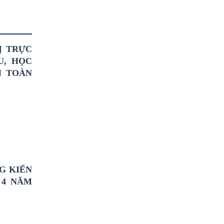
Ị TRỰC
U, HỌC
N TOÀN
G KIẾN
 4 NĂM