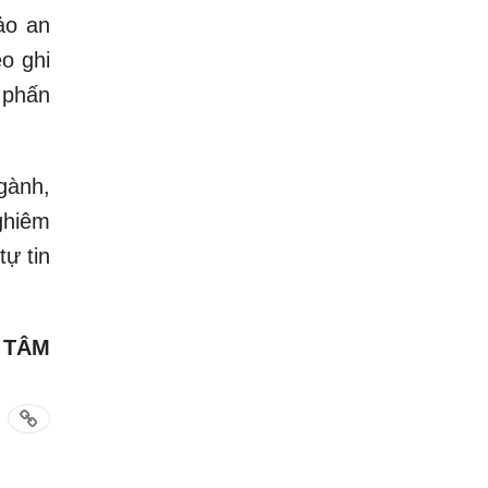
ảo an
eo ghi
 phấn
gành,
ghiêm
tự tin
 TÂM