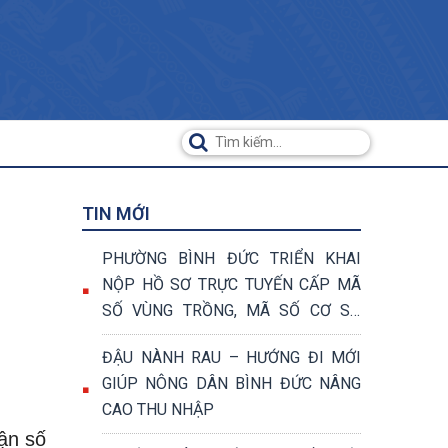
TIN MỚI
PHƯỜNG BÌNH ĐỨC TRIỂN KHAI
NỘP HỒ SƠ TRỰC TUYẾN CẤP MÃ
SỐ VÙNG TRỒNG, MÃ SỐ CƠ SỞ
ĐÓNG GÓI
ĐẬU NÀNH RAU – HƯỚNG ĐI MỚI
GIÚP NÔNG DÂN BÌNH ĐỨC NÂNG
CAO THU NHẬP
ận số