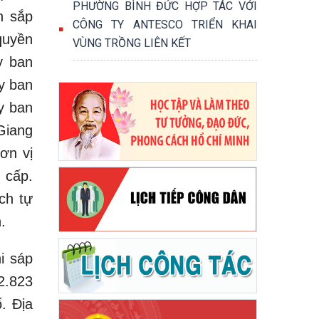
PHƯỜNG BÌNH ĐỨC HỢP TÁC VỚI
n sắp
CÔNG TY ANTESCO TRIỂN KHAI
quyền
VÙNG TRỒNG LIÊN KẾT
y ban
y ban
y ban
Giang
ơn vị
 cấp.
ch tự
.
 sáp
2.823
. Địa