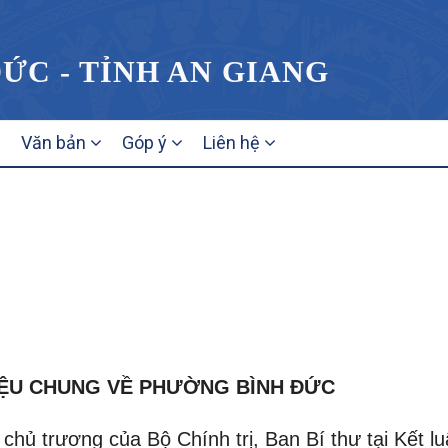
ỨC - TỈNH AN GIANG
Văn bản
Góp ý
Liên hệ
HIỆU CHUNG VỀ PHƯỜNG BÌNH ĐỨC
ương của Bộ Chính trị, Ban Bí thư tại Kết lu