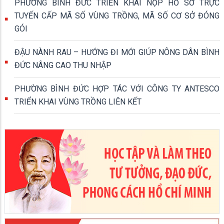
PHƯỜNG BÌNH ĐỨC TRIỂN KHAI NỘP HỒ SƠ TRỰC
TUYẾN CẤP MÃ SỐ VÙNG TRỒNG, MÃ SỐ CƠ SỞ ĐÓNG
GÓI
ĐẬU NÀNH RAU – HƯỚNG ĐI MỚI GIÚP NÔNG DÂN BÌNH
ĐỨC NÂNG CAO THU NHẬP
PHƯỜNG BÌNH ĐỨC HỢP TÁC VỚI CÔNG TY ANTESCO
TRIỂN KHAI VÙNG TRỒNG LIÊN KẾT