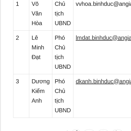
1
Võ
Chủ
vvhoa.binhduc@angi
Văn
tịch
Hòa
UBND
2
Lê
Phó
lmdat.binhduc@angia
Minh
Chủ
Đạt
tịch
UBND
3
Dương
Phó
dkanh.binhduc@angi
Kiếm
Chủ
Anh
tịch
UBND