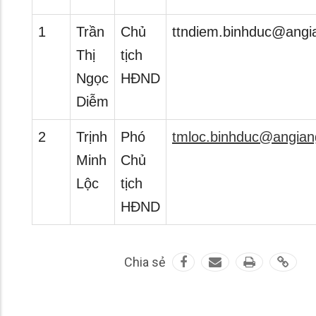
1
Trần
Chủ
ttndiem.binhduc@angi
Thị
tịch
Ngọc
HĐND
Diễm
2
Trịnh
Phó
tmloc.binhduc@angian
Minh
Chủ
Lộc
tịch
HĐND
Chia sẻ