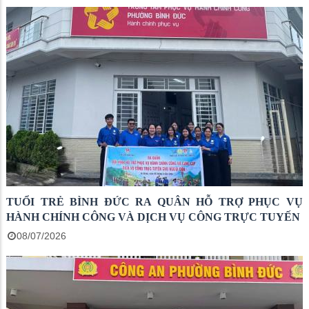
TUỔI TRẺ BÌNH ĐỨC RA QUÂN HỖ TRỢ PHỤC VỤ
HÀNH CHÍNH CÔNG VÀ DỊCH VỤ CÔNG TRỰC TUYẾN
08/07/2026