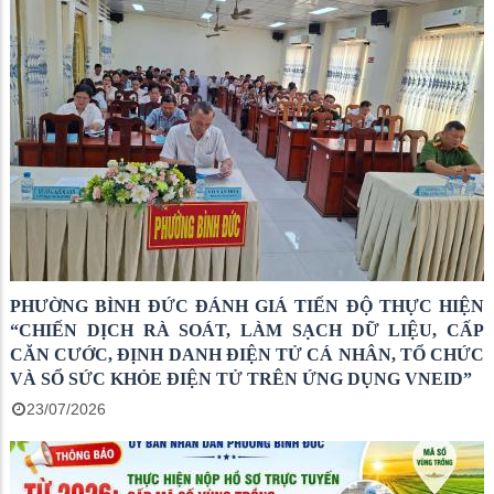
PHƯỜNG BÌNH ĐỨC ĐÁNH GIÁ TIẾN ĐỘ THỰC HIỆN
“CHIẾN DỊCH RÀ SOÁT, LÀM SẠCH DỮ LIỆU, CẤP
CĂN CƯỚC, ĐỊNH DANH ĐIỆN TỬ CÁ NHÂN, TỔ CHỨC
VÀ SỔ SỨC KHỎE ĐIỆN TỬ TRÊN ỨNG DỤNG VNEID”
23/07/2026