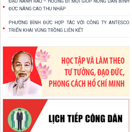
ĐẬU NÀNH RAU – HƯỚNG ĐI MỚI GIÚP NÔNG DÂN BÌNH
ĐỨC NÂNG CAO THU NHẬP
PHƯỜNG BÌNH ĐỨC HỢP TÁC VỚI CÔNG TY ANTESCO
TRIỂN KHAI VÙNG TRỒNG LIÊN KẾT