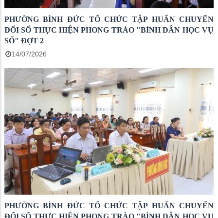
PHƯỜNG BÌNH ĐỨC TỔ CHỨC TẬP HUẤN CHUYỂN
ĐỔI SỐ THỰC HIỆN PHONG TRÀO "BÌNH DÂN HỌC VỤ
SỐ" ĐỢT 2
14/07/2026
PHƯỜNG BÌNH ĐỨC TỔ CHỨC TẬP HUẤN CHUYỂN
ĐỔI SỐ THỰC HIỆN PHONG TRÀO "BÌNH DÂN HỌC VỤ