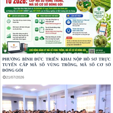
PHƯỜNG BÌNH ĐỨC TRIỂN KHAI NỘP HỒ SƠ TRỰC
TUYẾN CẤP MÃ SỐ VÙNG TRỒNG, MÃ SỐ CƠ SỞ
ĐÓNG GÓI
21/07/2026