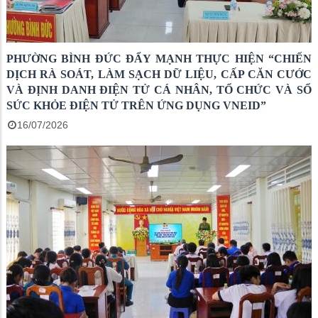
PHƯỜNG BÌNH ĐỨC ĐẨY MẠNH THỰC HIỆN “CHIẾN
DỊCH RÀ SOÁT, LÀM SẠCH DỮ LIỆU, CẤP CĂN CƯỚC
VÀ ĐỊNH DANH ĐIỆN TỬ CÁ NHÂN, TỔ CHỨC VÀ SỔ
SỨC KHỎE ĐIỆN TỬ TRÊN ỨNG DỤNG VNEID”
16/07/2026