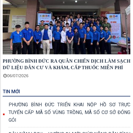
PHƯỜNG BÌNH ĐỨC RA QUÂN CHIẾN DỊCH LÀM SẠCH
DỮ LIỆU DÂN CƯ VÀ KHÁM, CẤP THUỐC MIỄN PHÍ
06/07/2026
TIN MỚI
PHƯỜNG BÌNH ĐỨC TRIỂN KHAI NỘP HỒ SƠ TRỰC
TUYẾN CẤP MÃ SỐ VÙNG TRỒNG, MÃ SỐ CƠ SỞ ĐÓNG
GÓI