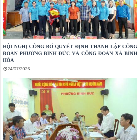
HỘI NGHỊ CÔNG BỐ QUYẾT ĐỊNH THÀNH LẬP CÔNG
ĐOÀN PHƯỜNG BÌNH ĐỨC VÀ CÔNG ĐOÀN XÃ BÌNH
HÒA
24/07/2026