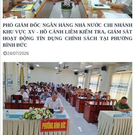
PHÓ GIÁM ĐỐC NGÂN HÀNG NHÀ NƯỚC CHI NHÁNH
KHU VỰC XV - HỒ CẢNH LIÊM KIỂM TRA, GIÁM SÁT
HOẠT ĐỘNG TÍN DỤNG CHÍNH SÁCH TẠI PHƯỜNG
BÌNH ĐỨC
24/07/2026