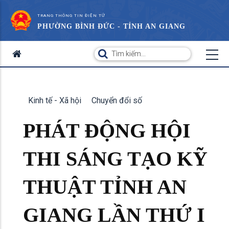
TRANG THÔNG TIN ĐIỆN TỬ
PHƯỜNG BÌNH ĐỨC - TỈNH AN GIANG
Kinh tế - Xã hội
Chuyển đổi số
PHÁT ĐỘNG HỘI
THI SÁNG TẠO KỸ
THUẬT TỈNH AN
GIANG LẦN THỨ I