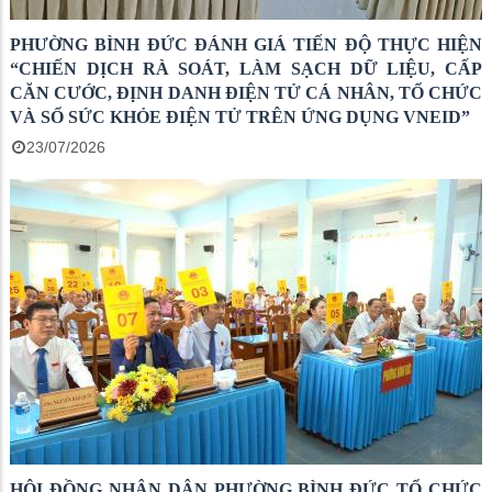
PHƯỜNG BÌNH ĐỨC ĐÁNH GIÁ TIẾN ĐỘ THỰC HIỆN
“CHIẾN DỊCH RÀ SOÁT, LÀM SẠCH DỮ LIỆU, CẤP
CĂN CƯỚC, ĐỊNH DANH ĐIỆN TỬ CÁ NHÂN, TỔ CHỨC
VÀ SỔ SỨC KHỎE ĐIỆN TỬ TRÊN ỨNG DỤNG VNEID”
23/07/2026
HỘI ĐỒNG NHÂN DÂN PHƯỜNG BÌNH ĐỨC TỔ CHỨC