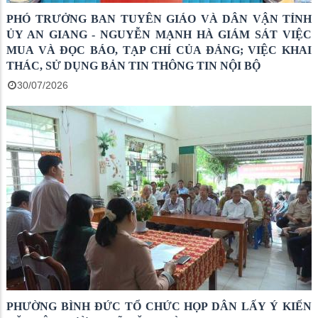
PHÓ TRƯỞNG BAN TUYÊN GIÁO VÀ DÂN VẬN TỈNH
ỦY AN GIANG - NGUYỄN MẠNH HÀ GIÁM SÁT VIỆC
MUA VÀ ĐỌC BÁO, TẠP CHÍ CỦA ĐẢNG; VIỆC KHAI
THÁC, SỬ DỤNG BẢN TIN THÔNG TIN NỘI BỘ
30/07/2026
PHƯỜNG BÌNH ĐỨC TỔ CHỨC HỌP DÂN LẤY Ý KIẾN