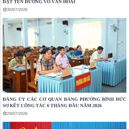
ĐẶT TÊN ĐƯỜNG VÕ VĂN HOÀI
30/07/2026
ĐẢNG ỦY CÁC CƠ QUAN ĐẢNG PHƯỜNG BÌNH ĐỨC
SƠ KẾT CÔNG TÁC 6 THÁNG ĐẦU NĂM 2026
29/07/2026