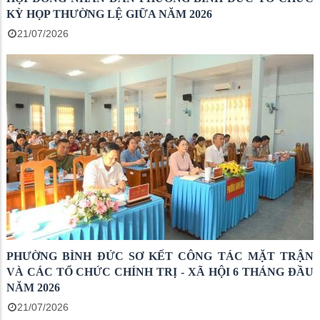
KỲ HỌP THƯỜNG LỆ GIỮA NĂM 2026
21/07/2026
PHƯỜNG BÌNH ĐỨC SƠ KẾT CÔNG TÁC MẶT TRẬN
VÀ CÁC TỔ CHỨC CHÍNH TRỊ - XÃ HỘI 6 THÁNG ĐẦU
NĂM 2026
21/07/2026