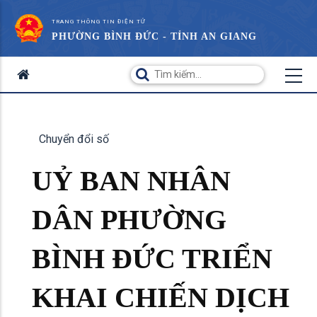
TRANG THÔNG TIN ĐIỆN TỬ
PHƯỜNG BÌNH ĐỨC - TỈNH AN GIANG
Chuyển đổi số
UỶ BAN NHÂN
DÂN PHƯỜNG
BÌNH ĐỨC TRIỂN
KHAI CHIẾN DỊCH