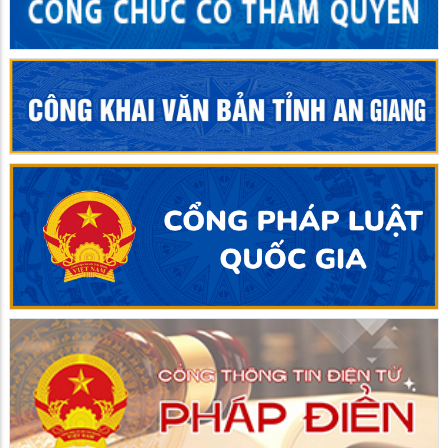
PHƯỜNG BÌNH ĐỨC RA QUÂN CHIẾN DỊCH LÀM SẠCH
DỮ LIỆU DÂN CƯ VÀ KHÁM, CẤP THUỐC MIỄN PHÍ
06/07/2026
TIN MỚI
PHƯỜNG BÌNH ĐỨC TRIỂN KHAI NỘP HỒ SƠ TRỰC
TUYẾN CẤP MÃ SỐ VÙNG TRỒNG, MÃ SỐ CƠ SỞ ĐÓNG
GÓI
ĐẬU NÀNH RAU – HƯỚNG ĐI MỚI GIÚP NÔNG DÂN BÌNH
ĐỨC NÂNG CAO THU NHẬP
PHƯỜNG BÌNH ĐỨC HỢP TÁC VỚI CÔNG TY ANTESCO
TRIỂN KHAI VÙNG TRỒNG LIÊN KẾT