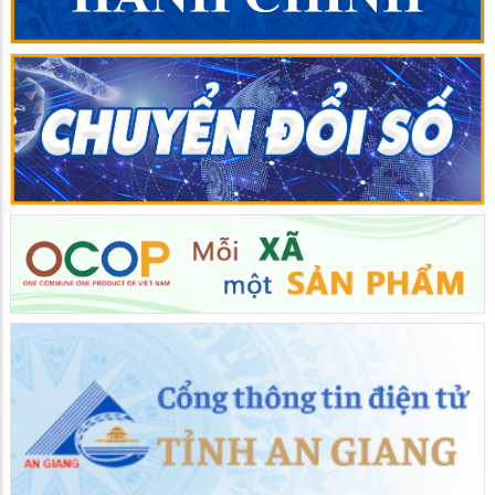
PHƯỜNG BÌNH ĐỨC ĐÁNH GIÁ TIẾN ĐỘ THỰC HIỆN
CHIẾN DỊCH RÀ SOÁT, LÀM SẠCH DỮ LIỆU, CẤP CĂN
CƯỚC VÀ ĐỊNH DANH ĐIỆN TỬ
09/07/2026