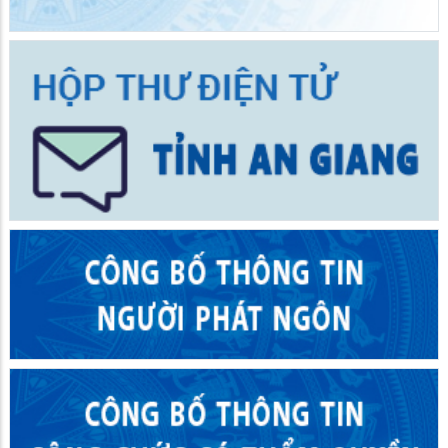
TUỔI TRẺ BÌNH ĐỨC RA QUÂN HỖ TRỢ PHỤC VỤ
HÀNH CHÍNH CÔNG VÀ DỊCH VỤ CÔNG TRỰC TUYẾN
08/07/2026