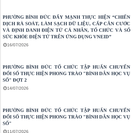
PHƯỜNG BÌNH ĐỨC ĐÁNH GIÁ TIẾN ĐỘ THỰC HIỆN
“CHIẾN DỊCH RÀ SOÁT, LÀM SẠCH DỮ LIỆU, CẤP
CĂN CƯỚC, ĐỊNH DANH ĐIỆN TỬ CÁ NHÂN, TỔ CHỨC
VÀ SỔ SỨC KHỎE ĐIỆN TỬ TRÊN ỨNG DỤNG VNEID”
23/07/2026