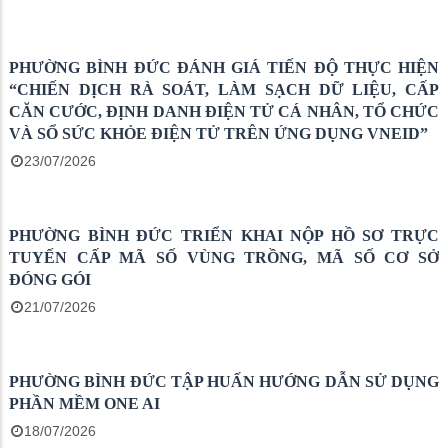
TUỔI TRẺ BÌNH ĐỨC HỖ TRỢ NGƯỜI DÂN TRIỂN
KHAI CHIẾN DỊCH VNEID
02/08/2026