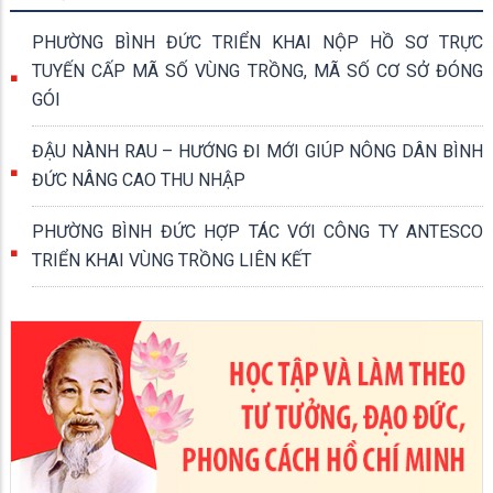
PHẦN MỀM ONE AI
18/07/2026
PHƯỜNG BÌNH ĐỨC ĐẨY MẠNH THỰC HIỆN “CHIẾN
DỊCH RÀ SOÁT, LÀM SẠCH DỮ LIỆU, CẤP CĂN CƯỚC
VÀ ĐỊNH DANH ĐIỆN TỬ CÁ NHÂN, TỔ CHỨC VÀ SỔ
SỨC KHỎE ĐIỆN TỬ TRÊN ỨNG DỤNG VNEID”
16/07/2026