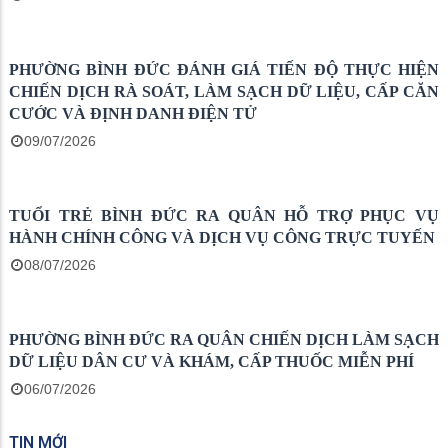
PHƯỜNG BÌNH ĐỨC TRIỂN KHAI NỘP HỒ SƠ TRỰC
TUYẾN CẤP MÃ SỐ VÙNG TRỒNG, MÃ SỐ CƠ SỞ
ĐÓNG GÓI
21/07/2026
PHƯỜNG BÌNH ĐỨC TẬP HUẤN HƯỚNG DẪN SỬ DỤNG