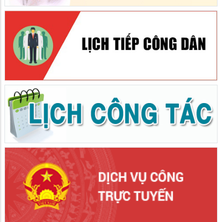
PHƯỜNG BÌNH ĐỨC TỔ CHỨC TẬP HUẤN CHUYỂN
ĐỔI SỐ THỰC HIỆN PHONG TRÀO "BÌNH DÂN HỌC VỤ
SỐ" ĐỢT 2
14/07/2026