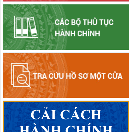
PHƯỜNG BÌNH ĐỨC TỔ CHỨC TẬP HUẤN CHUYỂN
ĐỔI SỐ THỰC HIỆN PHONG TRÀO "BÌNH DÂN HỌC VỤ
SỐ"
11/07/2026