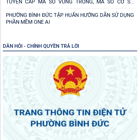
TUYẾN CẤP MÃ SỐ VÙNG TRỒNG, MÃ SỐ CƠ SỞ
ĐÓNG GÓI
PHƯỜNG BÌNH ĐỨC TẬP HUẤN HƯỚNG DẪN SỬ DỤNG
PHẦN MỀM ONE AI
DÂN HỎI - CHÍNH QUYỀN TRẢ LỜI