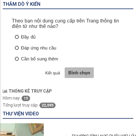
THĂM DÒ Ý KIẾN
THỐNG KÊ TRUY CẬP
Hôm nay:
15
Tổng lượt truy cập:
22,095
THƯ VIỆN VIDEO