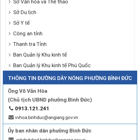
Sở Văn hóa và Thể thao
Sở Du lịch
Sở Y tế
Công an tỉnh
Thanh tra Tỉnh
Ban Quản lý Khu kinh tế
Ban Quản lý Khu kinh tế Phú Quốc
THÔNG TIN ĐƯỜNG DÂY NÓNG PHƯỜNG BÌNH ĐỨC
Ông Võ Văn Hòa
(Chủ tịch UBND phường Bình Đức)
0913.121.241
vvhoa.binhduc@angiang.gov.vn
Ủy ban nhân dân phường Bình Đức
vphdndubnd.binhduc@angiang.gov.vn