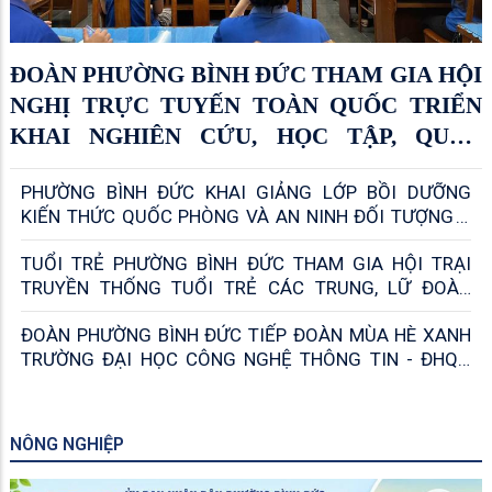
ĐOÀN PHƯỜNG BÌNH ĐỨC THAM GIA HỘI
NGHỊ TRỰC TUYẾN TOÀN QUỐC TRIỂN
KHAI NGHIÊN CỨU, HỌC TẬP, QUÁN
TRIỆT NGHỊ QUYẾT ĐẠI HỘI ĐOÀN TOÀN
PHƯỜNG BÌNH ĐỨC KHAI GIẢNG LỚP BỒI DƯỠNG
QUỐC LẦN THỨ XIII, NHIỆM KỲ 2026 –
KIẾN THỨC QUỐC PHÒNG VÀ AN NINH ĐỐI TƯỢNG 4
2031
NĂM 2026
TUỔI TRẺ PHƯỜNG BÌNH ĐỨC THAM GIA HỘI TRẠI
TRUYỀN THỐNG TUỔI TRẺ CÁC TRUNG, LỮ ĐOÀN
TRONG LỰC LƯỢNG VŨ TRANG QUÂN KHU 9 NĂM
ĐOÀN PHƯỜNG BÌNH ĐỨC TIẾP ĐOÀN MÙA HÈ XANH
2026
TRƯỜNG ĐẠI HỌC CÔNG NGHỆ THÔNG TIN - ĐHQG
TPHCM
NÔNG NGHIỆP