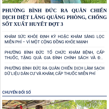
PHƯỜNG BÌNH ĐỨC RA QUÂN CHIẾN
DỊCH DIỆT LĂNG QUĂNG PHÒNG, CHỐNG
SỐT XUẤT HUYẾT ĐỢT 3
KHÁM SỨC KHỎE ĐỊNH KỲ HOẶC KHÁM SÀNG LỌC
MIỄN PHÍ – VÌ MỘT CỘNG ĐỒNG KHỎE MẠNH
PHƯỜNG BÌNH ĐỨC TỔ CHỨC KHÁM BỆNH, CẤP
THUỐC, TẶNG QUÀ GIA ĐÌNH CHÍNH SÁCH VÀ ĐỔI
RÁC THẢI NHỰA NHẬN DỤNG CỤ HỌC TẬP
PHƯỜNG BÌNH ĐỨC RA QUÂN CHIẾN DỊCH LÀM SẠCH
DỮ LIỆU DÂN CƯ VÀ KHÁM, CẤP THUỐC MIỄN PHÍ
CHUYỂN ĐỔI SỐ