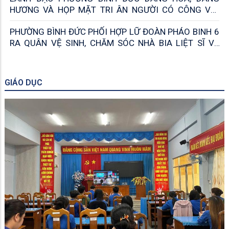
HƯƠNG VÀ HỌP MẶT TRI ÂN NGƯỜI CÓ CÔNG VỚI
CÁCH MẠNG
PHƯỜNG BÌNH ĐỨC PHỐI HỢP LỮ ĐOÀN PHÁO BINH 6
RA QUÂN VỆ SINH, CHĂM SÓC NHÀ BIA LIỆT SĨ VÀ
KHU DI TÍCH CÁCH MẠNG MỸ KHÁNH
GIÁO DỤC