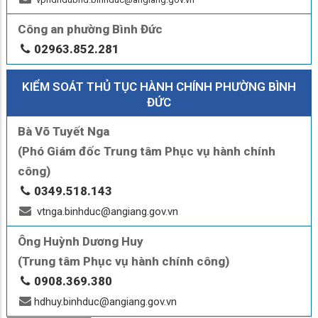
Công an phường Bình Đức
02963.852.281
KIỂM SOÁT THỦ TỤC HÀNH CHÍNH PHƯỜNG BÌNH
ĐỨC
Bà Võ Tuyết Nga
(Phó Giám đốc Trung tâm Phục vụ hành chính
công)
0349.518.143
vtnga.binhduc@angiang.gov.vn
Ông Huỳnh Dương Huy
(Trung tâm Phục vụ hành chính công)
0908.369.380
hdhuy.binhduc@angiang.gov.vn