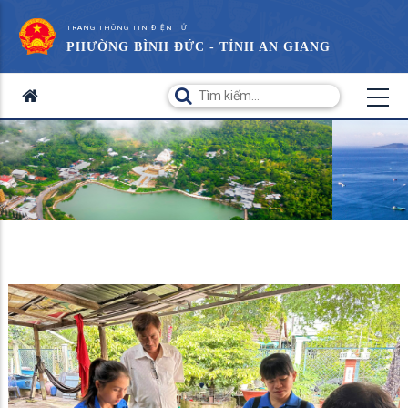
TRANG THÔNG TIN ĐIỆN TỬ
PHƯỜNG BÌNH ĐỨC - TỈNH AN GIANG