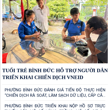
TUỔI TRẺ BÌNH ĐỨC HỖ TRỢ NGƯỜI DÂN
TRIỂN KHAI CHIẾN DỊCH VNEID
PHƯỜNG BÌNH ĐỨC ĐÁNH GIÁ TIẾN ĐỘ THỰC HIỆN
“CHIẾN DỊCH RÀ SOÁT, LÀM SẠCH DỮ LIỆU, CẤP CĂN
CƯỚC, ĐỊNH DANH ĐIỆN TỬ CÁ NHÂN, TỔ CHỨC VÀ SỔ
PHƯỜNG BÌNH ĐỨC TRIỂN KHAI NỘP HỒ SƠ TRỰC
SỨC KHỎE ĐIỆN TỬ TRÊN ỨNG DỤNG VNEID”