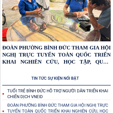
ĐOÀN PHƯỜNG BÌNH ĐỨC THAM GIA HỘI
NGHỊ TRỰC TUYẾN TOÀN QUỐC TRIỂN
KHAI NGHIÊN CỨU, HỌC TẬP, QUÁN
TRIỆT NGHỊ QUYẾT ĐẠI HỘI ĐOÀN TOÀN
QUỐC LẦN THỨ XIII, NHIỆM KỲ 2026 –
TIN TỨC SỰ KIỆN NỔI BẬT
2031
TUỔI TRẺ BÌNH ĐỨC HỖ TRỢ NGƯỜI DÂN TRIỂN KHAI
CHIẾN DỊCH VNEID
ĐOÀN PHƯỜNG BÌNH ĐỨC THAM GIA HỘI NGHỊ TRỰC
TUYẾN TOÀN QUỐC TRIỂN KHAI NGHIÊN CỨU, HỌC