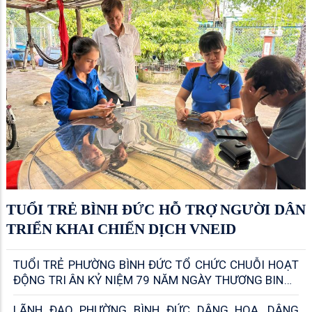
TUỔI TRẺ BÌNH ĐỨC HỖ TRỢ NGƯỜI DÂN
TRIỂN KHAI CHIẾN DỊCH VNEID
TUỔI TRẺ PHƯỜNG BÌNH ĐỨC TỔ CHỨC CHUỖI HOẠT
ĐỘNG TRI ÂN KỶ NIỆM 79 NĂM NGÀY THƯƠNG BINH -
LIỆT SỸ
LÃNH ĐẠO PHƯỜNG BÌNH ĐỨC DÂNG HOA, DÂNG