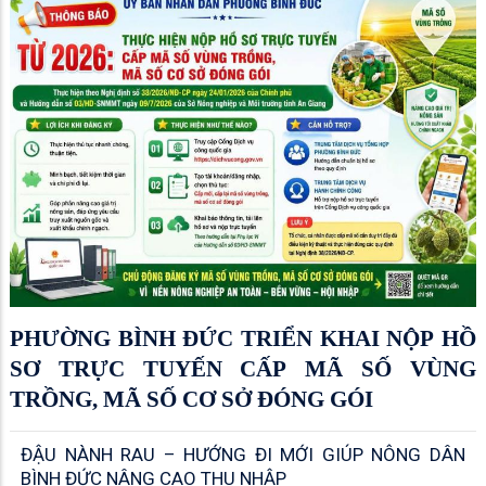
PHƯỜNG BÌNH ĐỨC TRIỂN KHAI NỘP HỒ
SƠ TRỰC TUYẾN CẤP MÃ SỐ VÙNG
TRỒNG, MÃ SỐ CƠ SỞ ĐÓNG GÓI
ĐẬU NÀNH RAU – HƯỚNG ĐI MỚI GIÚP NÔNG DÂN
BÌNH ĐỨC NÂNG CAO THU NHẬP