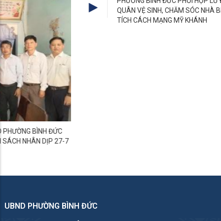
PHƯỜNG BÌNH ĐỨC PHỐI HỢP LỮ ĐOÀN PHÁO BINH 6 RA
QUÂN VỆ SINH, CHĂM SÓC NHÀ BIA LIỆT SĨ VÀ KHU DI
TÍCH CÁCH MẠNG MỸ KHÁNH
UBND PHƯỜNG BÌNH ĐỨC