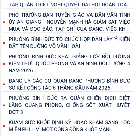
TẬP, QUÁN TRIỆT NGHỊ QUYẾT ĐẠI HỘI ĐOÀN TOÀN
QUỐC LẦN THỨ XIII, NHIỆM KỲ 2026 – 2031
PHÓ TRƯỞNG BAN TUYÊN GIÁO VÀ DÂN VẬN TỈNH
ỦY AN GIANG - NGUYỄN MẠNH HÀ GIÁM SÁT VIỆC
MUA VÀ ĐỌC BÁO, TẠP CHÍ CỦA ĐẢNG; VIỆC KHAI
THÁC, SỬ DỤNG BẢN TIN THÔNG TIN NỘI BỘ
PHƯỜNG BÌNH ĐỨC TỔ CHỨC HỌP DÂN LẤY Ý KIẾN
ĐẶT TÊN ĐƯỜNG VÕ VĂN HOÀI
PHƯỜNG BÌNH ĐỨC KHAI GIẢNG LỚP BỒI DƯỠNG
KIẾN THỨC QUỐC PHÒNG VÀ AN NINH ĐỐI TƯỢNG 4
NĂM 2026
ĐẢNG ỦY CÁC CƠ QUAN ĐẢNG PHƯỜNG BÌNH ĐỨC
SƠ KẾT CÔNG TÁC 6 THÁNG ĐẦU NĂM 2026
PHƯỜNG BÌNH ĐỨC RA QUÂN CHIẾN DỊCH DIỆT
LĂNG QUĂNG PHÒNG, CHỐNG SỐT XUẤT HUYẾT
ĐỢT 3
KHÁM SỨC KHỎE ĐỊNH KỲ HOẶC KHÁM SÀNG LỌC
MIỄN PHÍ – VÌ MỘT CỘNG ĐỒNG KHỎE MẠNH