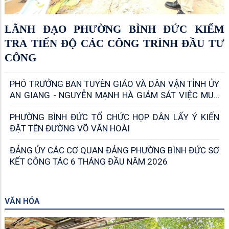
LÃNH ĐẠO PHƯỜNG BÌNH ĐỨC KIỂM
TRA TIẾN ĐỘ CÁC CÔNG TRÌNH ĐẦU TƯ
CÔNG
PHÓ TRƯỞNG BAN TUYÊN GIÁO VÀ DÂN VẬN TỈNH ỦY
AN GIANG - NGUYỄN MẠNH HÀ GIÁM SÁT VIỆC MUA
VÀ ĐỌC BÁO, TẠP CHÍ CỦA ĐẢNG; VIỆC KHAI THÁC,
PHƯỜNG BÌNH ĐỨC TỔ CHỨC HỌP DÂN LẤY Ý KIẾN
SỬ DỤNG BẢN TIN THÔNG TIN NỘI BỘ
ĐẶT TÊN ĐƯỜNG VÕ VĂN HOÀI
ĐẢNG ỦY CÁC CƠ QUAN ĐẢNG PHƯỜNG BÌNH ĐỨC SƠ
KẾT CÔNG TÁC 6 THÁNG ĐẦU NĂM 2026
VĂN HÓA